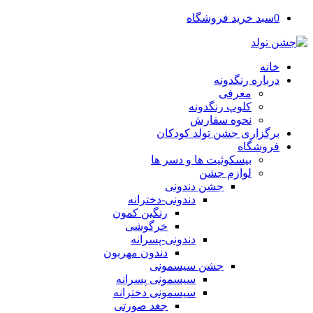
0
سبد خرید فروشگاه
خانه
درباره رنگدونه
معرفی
کلوپ رنگدونه
نحوه سفارش
برگزاری جشن تولد کودکان
فروشگاه
بیسکوئیت ها و دسر ها
لوازم جشن
جشن دندونی
دندونی-دخترانه
رنگین کمون
خرگوشی
دندونی-پسرانه
دندون مهربون
جشن سیسمونی
سیسمونی پسرانه
سیسمونی دخترانه
جغد صورتی