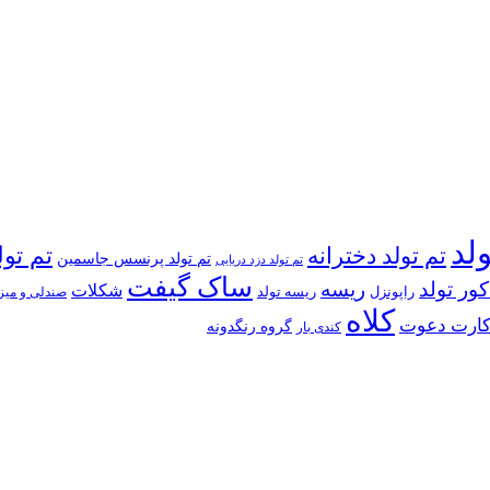
ولد
تم تولد دخترانه
تم تول
تم تولد پرنسس جاسمین
تم تولد دزد دریایی
ساک گیفت
کور تولد
ریسه
شکلات
راپونزل
ریسه تولد
صندلی و میز
کلاه
ارت دعوت
گروه رنگدونه
کندی بار