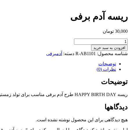
ریسه آدم برفی
30,000
تومان
ریسه
آدم
افزودن به سبد خرید
برفی
شناسه محصول:
R-AB1101
دسته:
آدمبرفی
عدد
توضیحات
نظرات (0)
توضیحات
ریسه HAPPY BIRTH DAY طرح آدم برفی مناسب برای تولد زمستونی
دیدگاهها
هیچ دیدگاهی برای این محصول نوشته نشده است.
اولین نفری باشید که دیدگاهی را ارسال می کنید برای “ریسه آدم برف