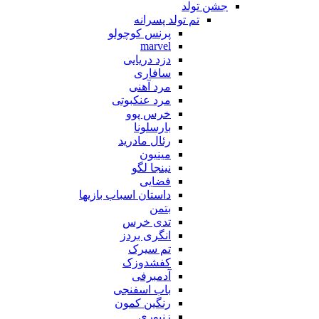
جشن تولد
تم تولد پسرانه
پرنس کوچولو
marvel
دزد دریایی
سافاری
مرد آهنی
مرد عنکبوتی
خرس پوو
بارسلونا
رئال مادرید
مینیون
نینجا لگو
فضایی
داستان اسباب بازیها
بتمن
تدی خرس
انگری بردز
تم سیرک
کفشدوزک
آدمبرفی
باب اسفنجی
رنگین کمون
زنبوری