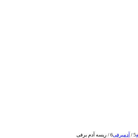
ه
5
/
آدمبرفی
6
/
ریسه آدم برفی