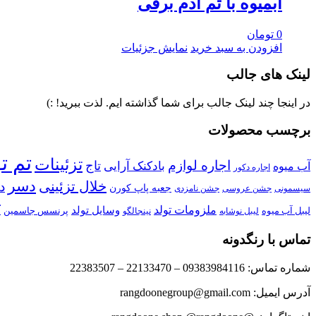
آبمیوه با تم آدم برفی
0
تومان
افزودن به سبد خرید
نمایش جزئیات
لینک های جالب
در اینجا چند لینک جالب برای شما گذاشته ایم. لذت ببرید! :)
برچسب محصولات
تم ت
تزئینات
اجاره لوازم
تاج
بادکنک آرایی
آب میوه
اجاره دکور
دسر
خلال تزئینی
د
جعبه پاپ کورن
سیسمونی
جشن عروسی
جشن نامزدی
ملزومات تولد
ک
وسایل تولد
لیبل آب میوه
پرنسس جاسمین
نینجالگو
لیبل نوشابه
تماس با رنگدونه
شماره تماس: 09383984116 – 22133470 – 22383507
آدرس ایمیل: rangdoonegroup@gmail.com