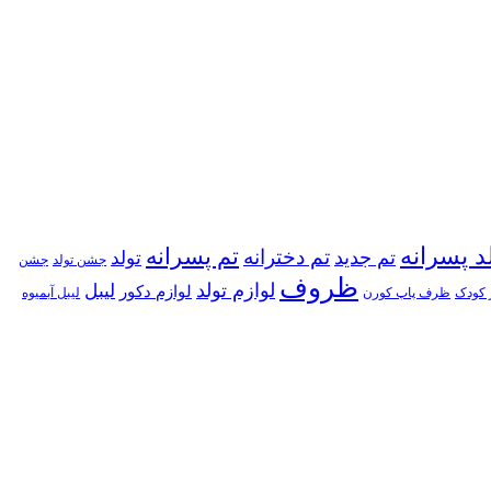
د پسرانه
تم پسرانه
تم دخترانه
تم جدید
تولد
جشن تولد
جشن
ظروف
لوازم تولد
لیبل
لوازم دکور
 کودک
ظرف پاپ کورن
لیبل آبمیوه