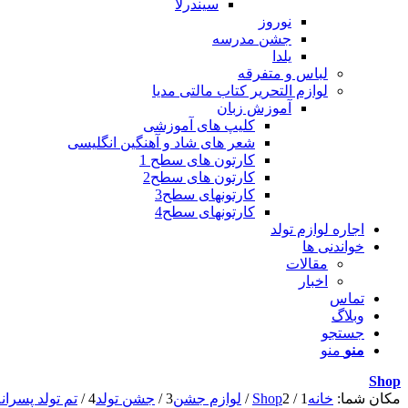
سیندرلا
نوروز
جشن مدرسه
یلدا
لباس و متفرقه
لوازم التحریر کتاب مالتی مدیا
آموزش زبان
کلیپ های آموزشی
شعر های شاد و آهنگین انگلیسی
کارتون های سطح 1
کارتون های سطح2
کارتونهای سطح3
کارتونهای سطح4
اجاره لوازم تولد
خواندنی ها
مقالات
اخبار
تماس
وبلاگ
جستجو
منو
منو
Shop
مکان شما:
خانه
1
/
2
Shop
/
لوازم جشن
3
/
جشن تولد
4
/
تم تولد پسران