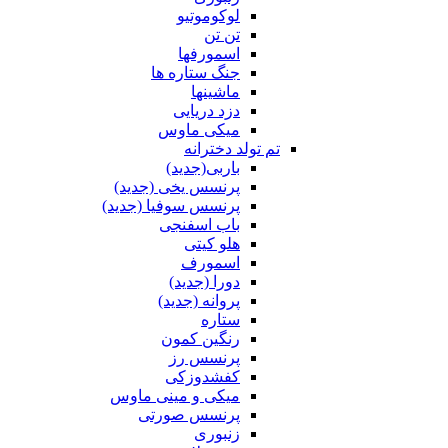
لوکوموتیو
تن تن
اسمورفها
جنگ ستاره ها
ماشینها
دزد دریایی
میکی ماوس
تم تولد دخترانه
باربی(جدید)
پرنسس یخی (جدید)
پرنسس سوفیا (جدید)
باب اسفنجی
هلو کیتی
اسمورف
دورا (جدید)
پروانه (جدید)
ستاره
رنگین کمون
پرنسس رز
کفشدوزکی
میکی و مینی ماوس
پرنسس صورتی
زنبوری