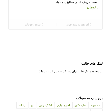
استند حروف اسم مطابق تم تولد
0
تومان
افزودن به سبد خرید
نمایش جزئیات
لینک های جالب
در اینجا چند لینک جالب برای شما گذاشته ایم. لذت ببرید! :)
برچسب محصولات
آب میوه
اجاره دکور
اجاره لوازم
بادکنک آرایی
تاج
تزئینات