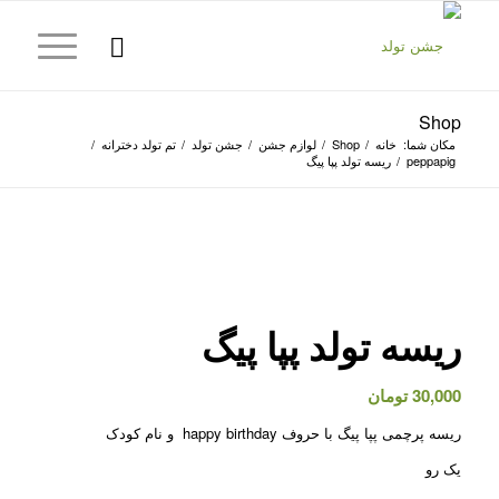
Shop
مکان شما:
خانه
/
Shop
/
لوازم جشن
/
جشن تولد
/
تم تولد دخترانه
/
peppapig
/
ریسه تولد پپا پیگ
ریسه تولد پپا پیگ
30,000
تومان
ریسه پرچمی پپا پیگ با حروف happy birthday و نام کودک
یک رو