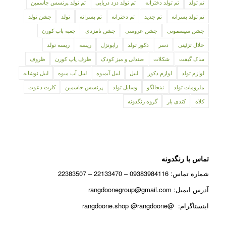
تم تولد
تم تولد دخترانه
تم تولد دزد دریایی
تم تولد پرنسس جاسمین
تم تولد پسرانه
تم جدید
تم دخترانه
تم پسرانه
تولد
جشن تولد
جشن سیسمونی
جشن عروسی
جشن نامزدی
جعبه پاپ کورن
خلال تزئینی
دسر
دکور تولد
راپونزل
ریسه
ریسه تولد
ساک گیفت
شکلات
صندلی و میز کودک
ظرف پاپ کورن
ظروف
لوازم تولد
لوازم دکور
لیبل
لیبل آبمیوه
لیبل آب میوه
لیبل نوشابه
ملزومات تولد
نینجالگو
وسایل تولد
پرنسس جاسمین
کارت دعوت
کلاه
کندی بار
گروه رنگدونه
تماس با رنگدونه
شماره تماس: 09383984116 – 22133470 – 22383507
آدرس ایمیل: rangdoonegroup@gmail.com
اینستاگرام: @rangdoone.shop @rangdoone