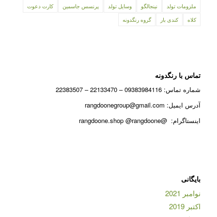
ملزومات تولد
نینجالگو
وسایل تولد
پرنسس جاسمین
کارت دعوت
کلاه
کندی بار
گروه رنگدونه
تماس با رنگدونه
شماره تماس: 09383984116 – 22133470 – 22383507
آدرس ایمیل: rangdoonegroup@gmail.com
اینستاگرام: @rangdoone.shop @rangdoone
بایگانی
نوامبر 2021
اکتبر 2019