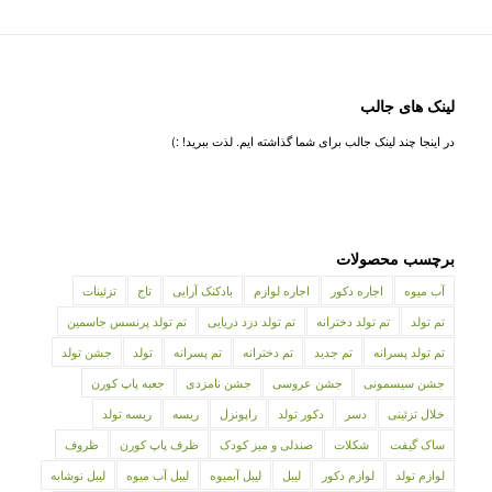
لینک های جالب
در اینجا چند لینک جالب برای شما گذاشته ایم. لذت ببرید! :)
برچسب محصولات
آب میوه
اجاره دکور
اجاره لوازم
بادکنک آرایی
تاج
تزئینات
تم تولد
تم تولد دخترانه
تم تولد دزد دریایی
تم تولد پرنسس جاسمین
تم تولد پسرانه
تم جدید
تم دخترانه
تم پسرانه
تولد
جشن تولد
جشن سیسمونی
جشن عروسی
جشن نامزدی
جعبه پاپ کورن
خلال تزئینی
دسر
دکور تولد
راپونزل
ریسه
ریسه تولد
ساک گیفت
شکلات
صندلی و میز کودک
ظرف پاپ کورن
ظروف
لوازم تولد
لوازم دکور
لیبل
لیبل آبمیوه
لیبل آب میوه
لیبل نوشابه