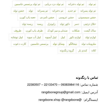
تم تولد
تم تولد دخترانه
تم تولد دزد دریایی
تم تولد پرنسس جاسمین
تم تولد پسرانه
تم جدید
تم دخترانه
تم پسرانه
تولد
جشن تولد
جشن سیسمونی
جشن عروسی
جشن نامزدی
جعبه پاپ کورن
خلال تزئینی
دسر
دکور تولد
راپونزل
ریسه
ریسه تولد
ساک گیفت
شکلات
صندلی و میز کودک
ظرف پاپ کورن
ظروف
لوازم تولد
لوازم دکور
لیبل
لیبل آبمیوه
لیبل آب میوه
لیبل نوشابه
ملزومات تولد
نینجالگو
وسایل تولد
پرنسس جاسمین
کارت دعوت
کلاه
کندی بار
گروه رنگدونه
تماس با رنگدونه
شماره تماس: 09383984116 – 22133470 – 22383507
آدرس ایمیل: rangdoonegroup@gmail.com
اینستاگرام: @rangdoone.shop @rangdoone