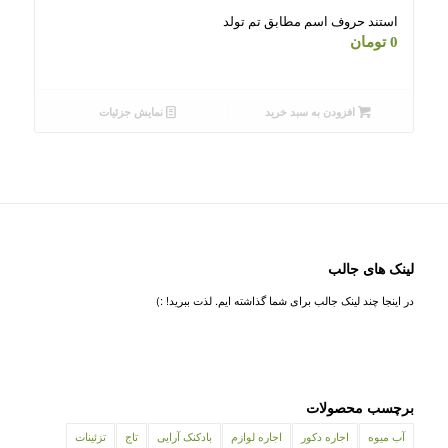
استند حروف اسم مطابق تم تولد
0
تومان
افزودن به سبد خرید
نمایش جزئیات
لینک های جالب
در اینجا چند لینک جالب برای شما گذاشته ایم. لذت ببرید! :)
برچسب محصولات
آب میوه
اجاره دکور
اجاره لوازم
بادکنک آرایی
تاج
تزئینات