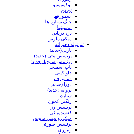
لوکوموتیو
تن تن
اسمورفها
جنگ ستاره ها
ماشینها
دزد دریایی
میکی ماوس
تم تولد دخترانه
باربی(جدید)
پرنسس یخی (جدید)
پرنسس سوفیا (جدید)
باب اسفنجی
هلو کیتی
اسمورف
دورا (جدید)
پروانه (جدید)
ستاره
رنگین کمون
پرنسس رز
کفشدوزکی
میکی و مینی ماوس
پرنسس صورتی
زنبوری