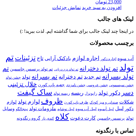
23,000
تومان
افزودن به سبد خرید
نمایش جزئیات
لینک های جالب
در اینجا چند لینک جالب برای شما گذاشته ایم. لذت ببرید! :)
برچسب محصولات
تم
تزئینات
اجاره لوازم
تاج
بادکنک آرایی
آب میوه
اجاره دکور
تولد
تم تولد دخترانه
تم
تم تولد پرنسس جاسمین
تم تولد دزد دریایی
تولد پسرانه
تم پسرانه
تم دخترانه
تم جدید
تولد
جشن تولد
خلال تزئینی
جعبه پاپ کورن
جشن سیسمونی
جشن عروسی
جشن نامزدی
ساک گیفت
دسر
دکور تولد
ریسه
راپونزل
ریسه تولد
ظروف
لوازم تولد
شکلات
لوازم
صندلی و میز کودک
ظرف پاپ کورن
لیبل
ملزومات تولد
دکور
وسایل
لیبل آب میوه
نینجالگو
لیبل آبمیوه
لیبل نوشابه
کلاه
کارت دعوت
تولد
پرنسس جاسمین
گروه رنگدونه
کندی بار
تماس با رنگدونه