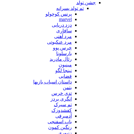
جشن تولد
تم تولد پسرانه
پرنس کوچولو
marvel
دزد دریایی
سافاری
مرد آهنی
مرد عنکبوتی
خرس پوو
بارسلونا
رئال مادرید
مینیون
نینجا لگو
فضایی
داستان اسباب بازیها
بتمن
تدی خرس
انگری بردز
تم سیرک
کفشدوزک
آدمبرفی
باب اسفنجی
رنگین کمون
زنبوری