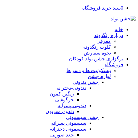
0
سبد خرید فروشگاه
خانه
درباره رنگدونه
معرفی
کلوپ رنگدونه
نحوه سفارش
برگزاری جشن تولد کودکان
فروشگاه
بیسکوئیت ها و دسر ها
لوازم جشن
جشن دندونی
دندونی-دخترانه
رنگین کمون
خرگوشی
دندونی-پسرانه
دندون مهربون
جشن سیسمونی
سیسمونی پسرانه
سیسمونی دخترانه
جغد صورتی