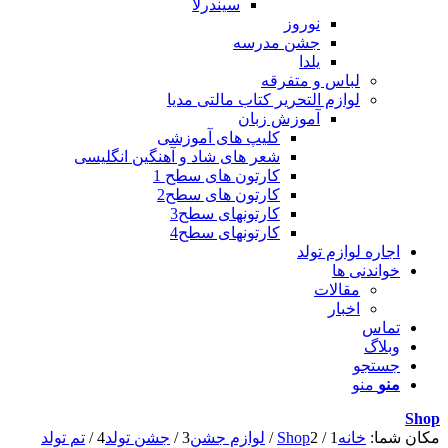
سیندرلا
نوروز
جشن مدرسه
یلدا
لباس و متفرقه
لوازم التحریر کتاب مالتی مدیا
آموزش زبان
کلیپ های آموزشی
شعر های شاد و آهنگین انگلیسی
کارتون های سطح 1
کارتون های سطح2
کارتونهای سطح3
کارتونهای سطح4
اجاره لوازم تولد
خواندنی ها
مقالات
اخبار
تماس
وبلاگ
جستجو
منو
منو
Shop
مکان شما:
خانه
1
/
2
Shop
/
لوازم جشن
3
/
جشن تولد
4
/
تم تولد