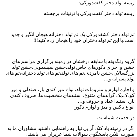
ریسه تولد دختر کفشدوزکی:
ریسه تولد دختر کفشدوزکی با تزئینات برجسته
تم تولد دختر کشفدوزکی یک تم تولد دخترانه هیجان انگیز و جدید
است،با این تم تولد دختران خود را هیجان زده کنید!!!
گروه رنگدونه با سابقه درخشان در زمینه برگزاری مراسم های
جشن و اجرای دکورهای خاص تولد،جشن سیسمونی،جشن تولد
بزرگسالان،جشن نامزدی،تم های تولد،تم های تولد دخترانه،تم های
تولد پسرانه و…
و اجاره لوازم و ملزومات تولد،انواع میز کندی بار، صندلی و میز
کودک،بک گراندهای متنوع، استندهای شخصیت ها، ظروف کندی
بار، استند اعداد و حروف و…
انواع باکس و میز و لوازم دکور
در خدمت شماست
اگر در زمینه باد کنک آرایی نیاز به راهنمایی داشتید مشاوران ما به
صورت آنلاین پاسخگوی سوالات شما عزیزان می باشند.