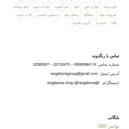
لوازم تولد
لوازم دکور
لیبل
لیبل آبمیوه
لیبل آب میوه
لیبل نوشابه
ملزومات تولد
نینجالگو
وسایل تولد
پرنسس جاسمین
کارت دعوت
کلاه
کندی بار
گروه رنگدونه
تماس با رنگدونه
شماره تماس: 09383984116 – 22133470 – 22383507
آدرس ایمیل: rangdoonegroup@gmail.com
اینستاگرام: @rangdoone.shop @rangdoone
بایگانی
نوامبر 2021