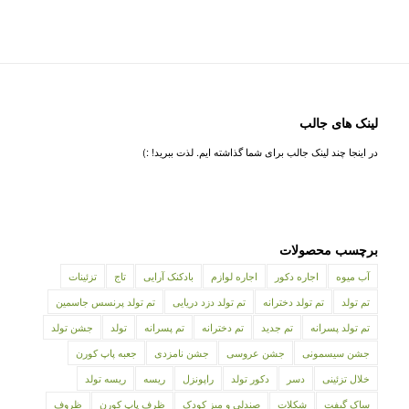
لینک های جالب
در اینجا چند لینک جالب برای شما گذاشته ایم. لذت ببرید! :)
برچسب محصولات
آب میوه
اجاره دکور
اجاره لوازم
بادکنک آرایی
تاج
تزئینات
تم تولد
تم تولد دخترانه
تم تولد دزد دریایی
تم تولد پرنسس جاسمین
تم تولد پسرانه
تم جدید
تم دخترانه
تم پسرانه
تولد
جشن تولد
جشن سیسمونی
جشن عروسی
جشن نامزدی
جعبه پاپ کورن
خلال تزئینی
دسر
دکور تولد
راپونزل
ریسه
ریسه تولد
ساک گیفت
شکلات
صندلی و میز کودک
ظرف پاپ کورن
ظروف