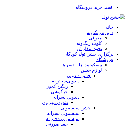
0
سبد خرید فروشگاه
خانه
درباره رنگدونه
معرفی
کلوپ رنگدونه
نحوه سفارش
برگزاری جشن تولد کودکان
فروشگاه
بیسکوئیت ها و دسر ها
لوازم جشن
جشن دندونی
دندونی-دخترانه
رنگین کمون
خرگوشی
دندونی-پسرانه
دندون مهربون
جشن سیسمونی
سیسمونی پسرانه
سیسمونی دخترانه
جغد صورتی