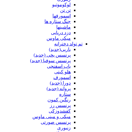
لوکوموتیو
تن تن
اسمورفها
جنگ ستاره ها
ماشینها
دزد دریایی
میکی ماوس
تم تولد دخترانه
باربی(جدید)
پرنسس یخی (جدید)
پرنسس سوفیا (جدید)
باب اسفنجی
هلو کیتی
اسمورف
دورا (جدید)
پروانه (جدید)
ستاره
رنگین کمون
پرنسس رز
کفشدوزکی
میکی و مینی ماوس
پرنسس صورتی
زنبوری