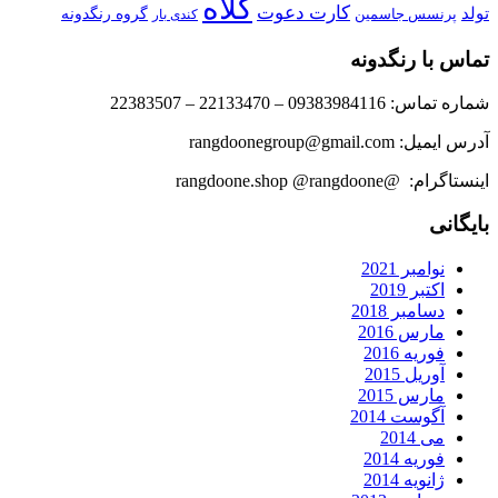
کلاه
کارت دعوت
تولد
پرنسس جاسمین
گروه رنگدونه
کندی بار
تماس با رنگدونه
شماره تماس: 09383984116 – 22133470 – 22383507
آدرس ایمیل: rangdoonegroup@gmail.com
اینستاگرام: @rangdoone.shop @rangdoone
بایگانی
نوامبر 2021
اکتبر 2019
دسامبر 2018
مارس 2016
فوریه 2016
آوریل 2015
مارس 2015
آگوست 2014
می 2014
فوریه 2014
ژانویه 2014