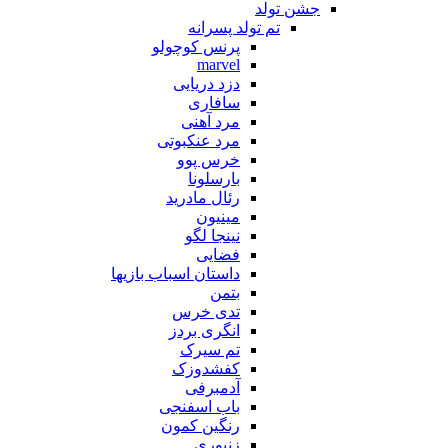
جشن تولد
تم تولد پسرانه
پرنس کوچولو
marvel
دزد دریایی
سافاری
مرد آهنی
مرد عنکبوتی
خرس پوو
بارسلونا
رئال مادرید
مینیون
نینجا لگو
فضایی
داستان اسباب بازیها
بتمن
تدی خرس
انگری بردز
تم سیرک
کفشدوزک
آدمبرفی
باب اسفنجی
رنگین کمون
زنبوری