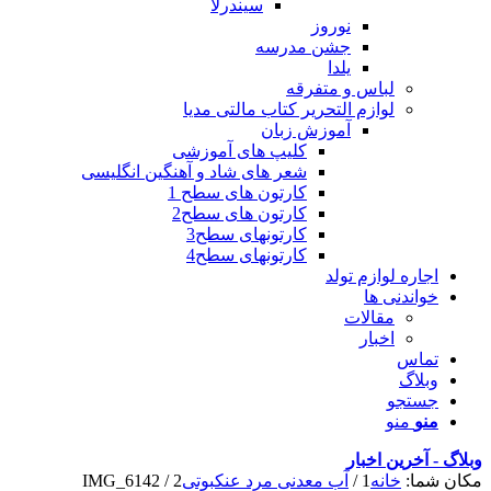
سیندرلا
نوروز
جشن مدرسه
یلدا
لباس و متفرقه
لوازم التحریر کتاب مالتی مدیا
آموزش زبان
کلیپ های آموزشی
شعر های شاد و آهنگین انگلیسی
کارتون های سطح 1
کارتون های سطح2
کارتونهای سطح3
کارتونهای سطح4
اجاره لوازم تولد
خواندنی ها
مقالات
اخبار
تماس
وبلاگ
جستجو
منو
منو
وبلاگ - آخرین اخبار
مکان شما:
خانه
1
/
آب معدنی مرد عنکبوتی
2
/
IMG_6142