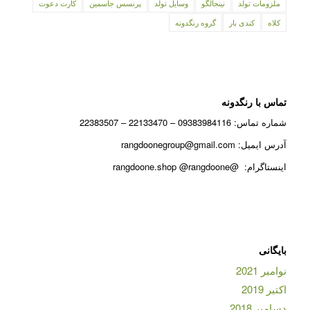
ملزومات تولد
نینجالگو
وسایل تولد
پرنسس جاسمین
کارت دعوت
کلاه
کندی بار
گروه رنگدونه
تماس با رنگدونه
شماره تماس: 09383984116 – 22133470 – 22383507
آدرس ایمیل: rangdoonegroup@gmail.com
اینستاگرام: @rangdoone.shop @rangdoone
بایگانی
نوامبر 2021
اکتبر 2019
دسامبر 2018