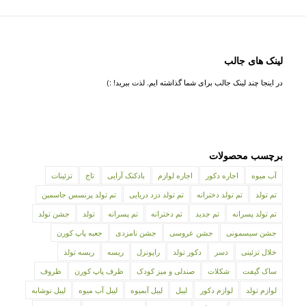
لینک های جالب
در اینجا چند لینک جالب برای شما گذاشته ایم. لذت ببرید! :)
برچسب محصولات
آب میوه
اجاره دکور
اجاره لوازم
بادکنک آرایی
تاج
تزئینات
تم تولد
تم تولد دخترانه
تم تولد دزد دریایی
تم تولد پرنسس جاسمین
تم تولد پسرانه
تم جدید
تم دخترانه
تم پسرانه
تولد
جشن تولد
جشن سیسمونی
جشن عروسی
جشن نامزدی
جعبه پاپ کورن
خلال تزئینی
دسر
دکور تولد
راپونزل
ریسه
ریسه تولد
ساک گیفت
شکلات
صندلی و میز کودک
ظرف پاپ کورن
ظروف
لوازم تولد
لوازم دکور
لیبل
لیبل آبمیوه
لیبل آب میوه
لیبل نوشابه