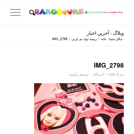
وبلاگ - آخرین اخبار
مکان شما:
خانه
/
ریسه تولد تم باربی
/
IMG_2798
IMG_2798
/
/
دی 6, 1393
0 دیدگاه
توسط
رنگدونه