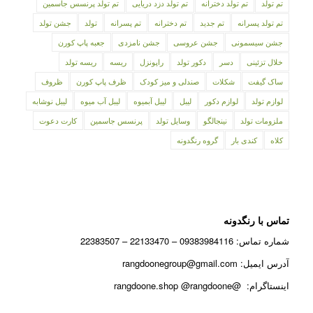
تم تولد
تم تولد دخترانه
تم تولد دزد دریایی
تم تولد پرنسس جاسمین
تم تولد پسرانه
تم جدید
تم دخترانه
تم پسرانه
تولد
جشن تولد
جشن سیسمونی
جشن عروسی
جشن نامزدی
جعبه پاپ کورن
خلال تزئینی
دسر
دکور تولد
راپونزل
ریسه
ریسه تولد
ساک گیفت
شکلات
صندلی و میز کودک
ظرف پاپ کورن
ظروف
لوازم تولد
لوازم دکور
لیبل
لیبل آبمیوه
لیبل آب میوه
لیبل نوشابه
ملزومات تولد
نینجالگو
وسایل تولد
پرنسس جاسمین
کارت دعوت
کلاه
کندی بار
گروه رنگدونه
تماس با رنگدونه
شماره تماس: 09383984116 – 22133470 – 22383507
آدرس ایمیل: rangdoonegroup@gmail.com
اینستاگرام: @rangdoone.shop @rangdoone