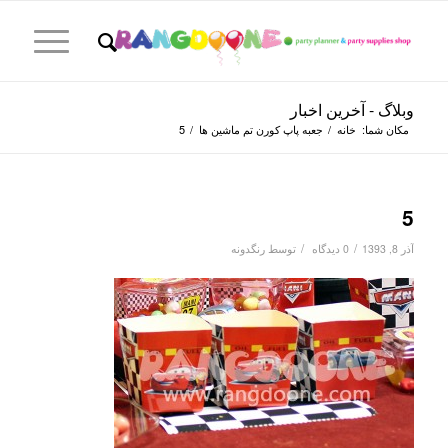
وبلاگ - آخرین اخبار
مکان شما:
خانه
/
جعبه پاپ کورن تم ماشین ها
/
5
5
/
/
آذر 8, 1393
0 دیدگاه
توسط
رنگدونه