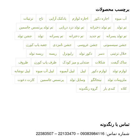
برچسب محصولات
آب میوه
اجاره دکور
اجاره لوازم
بادکنک آرایی
تاج
تزئینات
تم تولد
تم تولد دخترانه
تم تولد دزد دریایی
تم تولد پرنسس جاسمین
تم تولد پسرانه
تم جدید
تم دخترانه
تم پسرانه
تولد
جشن تولد
جشن سیسمونی
جشن عروسی
جشن نامزدی
جعبه پاپ کورن
خلال تزئینی
دسر
دکور تولد
راپونزل
ریسه
ریسه تولد
ساک گیفت
شکلات
صندلی و میز کودک
ظرف پاپ کورن
ظروف
لوازم تولد
لوازم دکور
لیبل
لیبل آبمیوه
لیبل آب میوه
لیبل نوشابه
ملزومات تولد
نینجالگو
وسایل تولد
پرنسس جاسمین
کارت دعوت
کلاه
کندی بار
گروه رنگدونه
تماس با رنگدونه
شماره تماس: 09383984116 – 22133470 – 22383507