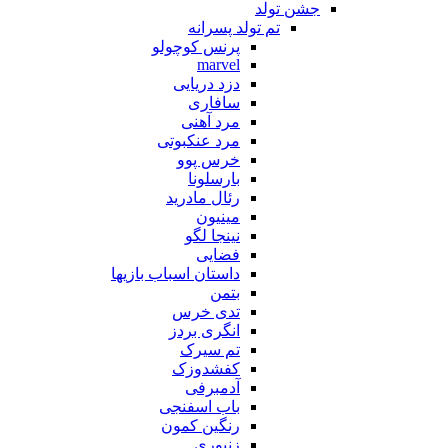
جشن تولد
تم تولد پسرانه
پرنس کوچولو
marvel
دزد دریایی
سافاری
مرد آهنی
مرد عنکبوتی
خرس پوو
بارسلونا
رئال مادرید
مینیون
نینجا لگو
فضایی
داستان اسباب بازیها
بتمن
تدی خرس
انگری بردز
تم سیرک
کفشدوزک
آدمبرفی
باب اسفنجی
رنگین کمون
زنبوری