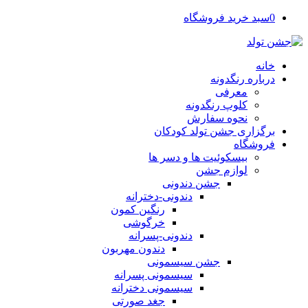
0
سبد خرید فروشگاه
خانه
درباره رنگدونه
معرفی
کلوپ رنگدونه
نحوه سفارش
برگزاری جشن تولد کودکان
فروشگاه
بیسکوئیت ها و دسر ها
لوازم جشن
جشن دندونی
دندونی-دخترانه
رنگین کمون
خرگوشی
دندونی-پسرانه
دندون مهربون
جشن سیسمونی
سیسمونی پسرانه
سیسمونی دخترانه
جغد صورتی