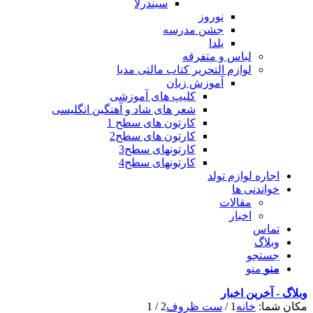
سیندرلا
نوروز
جشن مدرسه
یلدا
لباس و متفرقه
لوازم التحریر کتاب مالتی مدیا
آموزش زبان
کلیپ های آموزشی
شعر های شاد و آهنگین انگلیسی
کارتون های سطح 1
کارتون های سطح2
کارتونهای سطح3
کارتونهای سطح4
اجاره لوازم تولد
خواندنی ها
مقالات
اخبار
تماس
وبلاگ
جستجو
منو
منو
وبلاگ - آخرین اخبار
مکان شما:
خانه
1
/
ست ظروف
2
/
1