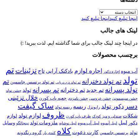
دسته‌ها
اینجا تبلیغ کنید
اینجا تبلیغ کنید
لینک های جالب
در اینجا چند لینک جالب برای شما گذاشته ایم. لذت ببرید! :)
برچسب محصولات
تم
تزئینات
اجاره لوازم
تاج
بادکنک آرایی
آب میوه
اجاره دکور
تولد
تم تولد دخترانه
تم
تم تولد پرنسس جاسمین
تم تولد دزد دریایی
تولد پسرانه
تم پسرانه
تم دخترانه
تم جدید
تولد
جشن تولد
خلال تزئینی
جعبه پاپ کورن
جشن سیسمونی
جشن عروسی
جشن نامزدی
ساک گیفت
دسر
دکور تولد
ریسه
راپونزل
ریسه تولد
ظروف
لوازم تولد
شکلات
لوازم
صندلی و میز کودک
ظرف پاپ کورن
لیبل
ملزومات تولد
دکور
وسایل
لیبل آب میوه
نینجالگو
لیبل آبمیوه
لیبل نوشابه
کلاه
کارت دعوت
تولد
پرنسس جاسمین
گروه رنگدونه
کندی بار