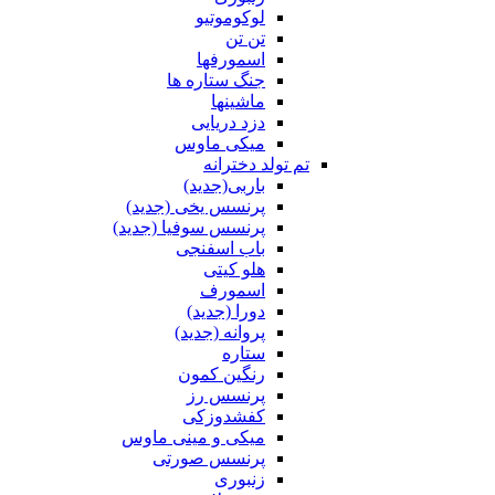
لوکوموتیو
تن تن
اسمورفها
جنگ ستاره ها
ماشینها
دزد دریایی
میکی ماوس
تم تولد دخترانه
باربی(جدید)
پرنسس یخی (جدید)
پرنسس سوفیا (جدید)
باب اسفنجی
هلو کیتی
اسمورف
دورا (جدید)
پروانه (جدید)
ستاره
رنگین کمون
پرنسس رز
کفشدوزکی
میکی و مینی ماوس
پرنسس صورتی
زنبوری