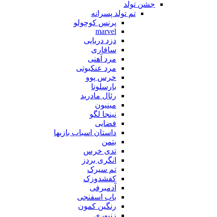
جشن تولد
تم تولد پسرانه
پرنس کوچولو
marvel
دزد دریایی
سافاری
مرد آهنی
مرد عنکبوتی
خرس پوو
بارسلونا
رئال مادرید
مینیون
نینجا لگو
فضایی
داستان اسباب بازیها
بتمن
تدی خرس
انگری بردز
تم سیرک
کفشدوزک
آدمبرفی
باب اسفنجی
رنگین کمون
زنبوری