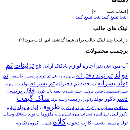
دسته‌ها
اینجا تبلیغ کنید
اینجا تبلیغ کنید
لینک های جالب
در اینجا چند لینک جالب برای شما گذاشته ایم. لذت ببرید! :)
برچسب محصولات
تم
تزئینات
اجاره لوازم
تاج
بادکنک آرایی
آب میوه
اجاره دکور
تولد
تم تولد دخترانه
تم
تم تولد پرنسس جاسمین
تم تولد دزد دریایی
تولد پسرانه
تم پسرانه
تم دخترانه
تم جدید
تولد
جشن تولد
خلال تزئینی
جعبه پاپ کورن
جشن سیسمونی
جشن عروسی
جشن نامزدی
ساک گیفت
دسر
دکور تولد
ریسه
راپونزل
ریسه تولد
ظروف
لوازم تولد
شکلات
لوازم
صندلی و میز کودک
ظرف پاپ کورن
لیبل
ملزومات تولد
دکور
وسایل
لیبل آب میوه
نینجالگو
لیبل آبمیوه
لیبل نوشابه
کلاه
کارت دعوت
تولد
پرنسس جاسمین
گروه رنگدونه
کندی بار