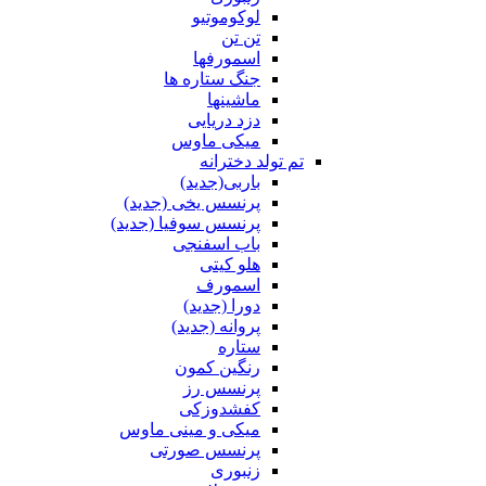
لوکوموتیو
تن تن
اسمورفها
جنگ ستاره ها
ماشینها
دزد دریایی
میکی ماوس
تم تولد دخترانه
باربی(جدید)
پرنسس یخی (جدید)
پرنسس سوفیا (جدید)
باب اسفنجی
هلو کیتی
اسمورف
دورا (جدید)
پروانه (جدید)
ستاره
رنگین کمون
پرنسس رز
کفشدوزکی
میکی و مینی ماوس
پرنسس صورتی
زنبوری