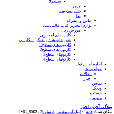
سیندرلا
نوروز
جشن مدرسه
یلدا
لباس و متفرقه
لوازم التحریر کتاب مالتی مدیا
آموزش زبان
کلیپ های آموزشی
شعر های شاد و آهنگین انگلیسی
کارتون های سطح 1
کارتون های سطح2
کارتونهای سطح3
کارتونهای سطح4
اجاره لوازم تولد
خواندنی ها
مقالات
اخبار
تماس
وبلاگ
جستجو
منو
منو
وبلاگ - آخرین اخبار
مکان شما:
خانه
1
/
لیبل آب معدنی بارسلونا
2
/
IMG_9502