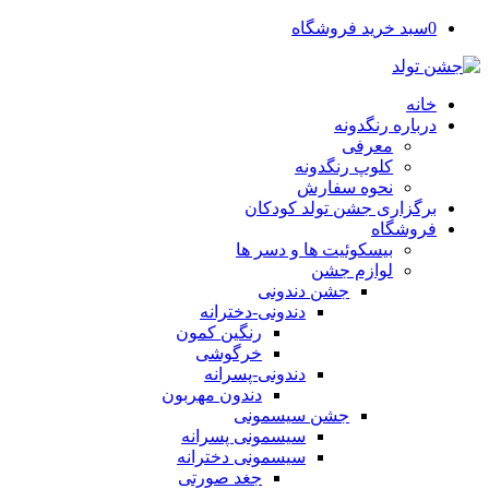
0
سبد خرید فروشگاه
خانه
درباره رنگدونه
معرفی
کلوپ رنگدونه
نحوه سفارش
برگزاری جشن تولد کودکان
فروشگاه
بیسکوئیت ها و دسر ها
لوازم جشن
جشن دندونی
دندونی-دخترانه
رنگین کمون
خرگوشی
دندونی-پسرانه
دندون مهربون
جشن سیسمونی
سیسمونی پسرانه
سیسمونی دخترانه
جغد صورتی