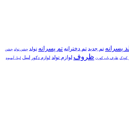
د پسرانه
تم پسرانه
تم دخترانه
تم جدید
تولد
جشن تولد
جشن
ظروف
لوازم تولد
لیبل
لوازم دکور
 کودک
ظرف پاپ کورن
لیبل آبمیوه