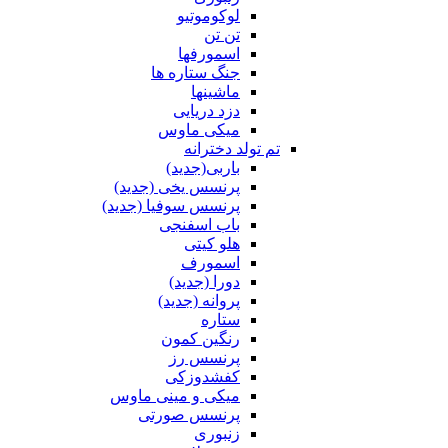
لوکوموتیو
تن تن
اسمورفها
جنگ ستاره ها
ماشینها
دزد دریایی
میکی ماوس
تم تولد دخترانه
باربی(جدید)
پرنسس یخی (جدید)
پرنسس سوفیا (جدید)
باب اسفنجی
هلو کیتی
اسمورف
دورا (جدید)
پروانه (جدید)
ستاره
رنگین کمون
پرنسس رز
کفشدوزکی
میکی و مینی ماوس
پرنسس صورتی
زنبوری