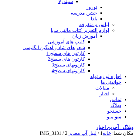
سیندرلا
نوروز
جشن مدرسه
یلدا
لباس و متفرقه
لوازم التحریر کتاب مالتی مدیا
آموزش زبان
کلیپ های آموزشی
شعر های شاد و آهنگین انگلیسی
کارتون های سطح 1
کارتون های سطح2
کارتونهای سطح3
کارتونهای سطح4
اجاره لوازم تولد
خواندنی ها
مقالات
اخبار
تماس
وبلاگ
جستجو
منو
منو
وبلاگ - آخرین اخبار
مکان شما:
خانه
1
/
لیبل آب معدنی
2
/
IMG_3131