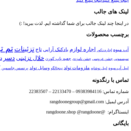
اینجا تبلیغ کنید
اینجا تبلیغ کنید
لینک های جالب
در اینجا چند لینک جالب برای شما گذاشته ایم. لذت ببرید! :)
برچسب محصولات
تم ت
تزئینات
اجاره لوازم
تاج
بادکنک آرایی
آب میوه
اجاره دکور
دسر
خلال تزئینی
د
جعبه پاپ کورن
سیسمونی
جشن عروسی
جشن نامزدی
ملزومات تولد
ک
وسایل تولد
لیبل آب میوه
پرنسس جاسمین
نینجالگو
لیبل نوشابه
تماس با رنگدونه
شماره تماس: 09383984116 – 22133470 – 22383507
آدرس ایمیل: rangdoonegroup@gmail.com
اینستاگرام: @rangdoone.shop @rangdoone
بایگانی