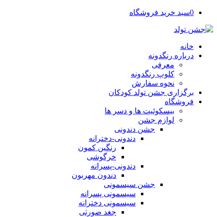
0
سبد خرید فروشگاه
خانه
درباره رنگدونه
معرفی
کلوپ رنگدونه
نحوه سفارش
برگزاری جشن تولد کودکان
فروشگاه
بیسکوئیت ها و دسر ها
لوازم جشن
جشن دندونی
دندونی-دخترانه
رنگین کمون
خرگوشی
دندونی-پسرانه
دندون مهربون
جشن سیسمونی
سیسمونی پسرانه
سیسمونی دخترانه
جغد صورتی