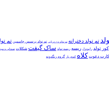
ولد
تم تولد دخترانه
تم تول
تم تولد پرنسس جاسمین
تم تولد دزد دریایی
ساک گیفت
کور تولد
ریسه
شکلات
راپونزل
ریسه تولد
صندلی و میز
کلاه
ارت دعوت
گروه رنگدونه
کندی بار