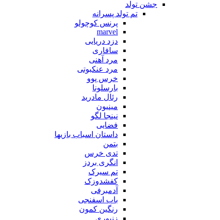
جشن تولد
تم تولد پسرانه
پرنس کوچولو
marvel
دزد دریایی
سافاری
مرد آهنی
مرد عنکبوتی
خرس پوو
بارسلونا
رئال مادرید
مینیون
نینجا لگو
فضایی
داستان اسباب بازیها
بتمن
تدی خرس
انگری بردز
تم سیرک
کفشدوزک
آدمبرفی
باب اسفنجی
رنگین کمون
زنبوری