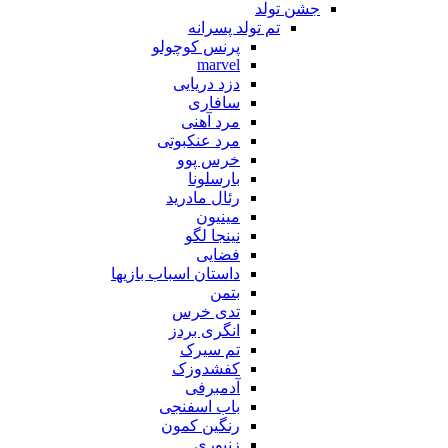
جشن تولد
تم تولد پسرانه
پرنس کوچولو
marvel
دزد دریایی
سافاری
مرد آهنی
مرد عنکبوتی
خرس پوو
بارسلونا
رئال مادرید
مینیون
نینجا لگو
فضایی
داستان اسباب بازیها
بتمن
تدی خرس
انگری بردز
تم سیرک
کفشدوزک
آدمبرفی
باب اسفنجی
رنگین کمون
زنبوری