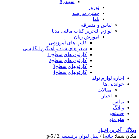
سیندرلا
نوروز
جشن مدرسه
یلدا
لباس و متفرقه
لوازم التحریر کتاب مالتی مدیا
آموزش زبان
کلیپ های آموزشی
شعر های شاد و آهنگین انگلیسی
کارتون های سطح 1
کارتون های سطح2
کارتونهای سطح3
کارتونهای سطح4
اجاره لوازم تولد
خواندنی ها
مقالات
اخبار
تماس
وبلاگ
جستجو
منو
منو
وبلاگ - آخرین اخبار
مکان شما:
خانه
1
/
لیبل لیوان پرنسسی
2
/
p-5