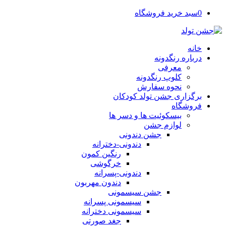
0
سبد خرید فروشگاه
خانه
درباره رنگدونه
معرفی
کلوپ رنگدونه
نحوه سفارش
برگزاری جشن تولد کودکان
فروشگاه
بیسکوئیت ها و دسر ها
لوازم جشن
جشن دندونی
دندونی-دخترانه
رنگین کمون
خرگوشی
دندونی-پسرانه
دندون مهربون
جشن سیسمونی
سیسمونی پسرانه
سیسمونی دخترانه
جغد صورتی