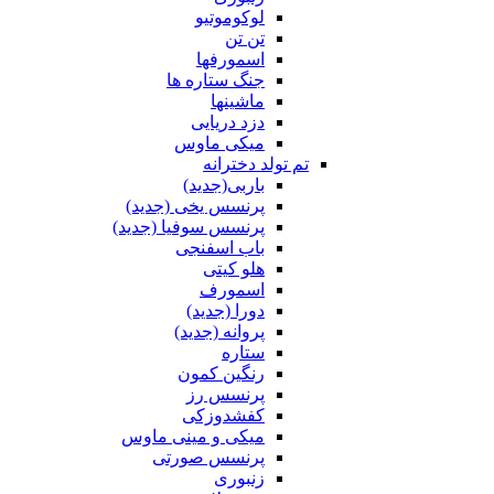
لوکوموتیو
تن تن
اسمورفها
جنگ ستاره ها
ماشینها
دزد دریایی
میکی ماوس
تم تولد دخترانه
باربی(جدید)
پرنسس یخی (جدید)
پرنسس سوفیا (جدید)
باب اسفنجی
هلو کیتی
اسمورف
دورا (جدید)
پروانه (جدید)
ستاره
رنگین کمون
پرنسس رز
کفشدوزکی
میکی و مینی ماوس
پرنسس صورتی
زنبوری