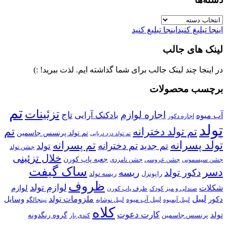
دسته‌ها
اینجا تبلیغ کنید
اینجا تبلیغ کنید
لینک های جالب
در اینجا چند لینک جالب برای شما گذاشته ایم. لذت ببرید! :)
برچسب محصولات
تم
تزئینات
اجاره لوازم
تاج
بادکنک آرایی
آب میوه
اجاره دکور
تولد
تم تولد دخترانه
تم
تم تولد پرنسس جاسمین
تم تولد دزد دریایی
تولد پسرانه
تم پسرانه
تم دخترانه
تم جدید
تولد
جشن تولد
خلال تزئینی
جعبه پاپ کورن
جشن سیسمونی
جشن عروسی
جشن نامزدی
ساک گیفت
دسر
دکور تولد
ریسه
راپونزل
ریسه تولد
ظروف
لوازم تولد
شکلات
لوازم
صندلی و میز کودک
ظرف پاپ کورن
لیبل
ملزومات تولد
دکور
وسایل
لیبل آب میوه
نینجالگو
لیبل آبمیوه
لیبل نوشابه
کلاه
کارت دعوت
تولد
پرنسس جاسمین
گروه رنگدونه
کندی بار