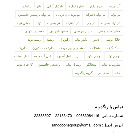
آب میوه
اجاره دکور
اجاره لوازم
بادکنک آرایی
تاج
تزئینات
تم تولد
تم تولد دخترانه
تم تولد دزد دریایی
تم تولد پرنسس جاسمین
تم تولد پسرانه
تم جدید
تم دخترانه
تم پسرانه
تولد
جشن تولد
جشن سیسمونی
جشن عروسی
جشن نامزدی
جعبه پاپ کورن
خلال تزئینی
دسر
دکور تولد
راپونزل
ریسه
ریسه تولد
ساک گیفت
شکلات
صندلی و میز کودک
ظرف پاپ کورن
ظروف
لوازم تولد
لوازم دکور
لیبل
لیبل آبمیوه
لیبل آب میوه
لیبل نوشابه
ملزومات تولد
نینجالگو
وسایل تولد
پرنسس جاسمین
کارت دعوت
کلاه
کندی بار
گروه رنگدونه
تماس با رنگدونه
شماره تماس: 09383984116 – 22133470 – 22383507
آدرس ایمیل: rangdoonegroup@gmail.com