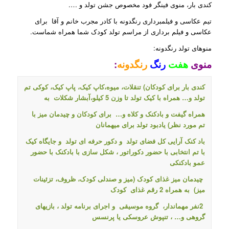
کندی بار، منوی فینگر فود مخصوص جشن تولد و ….
تیم عکاسی و فیلمبرداری رنگدونه با کادر مجرب خانم و آقا برای
عکاسی و فیلم برداری از مراسم تولد کودک شما همراه شماست.
منوهای تولد رنگدونه:
منوی
هفت
رنگ
رنگدونه
:
کندی بار برای کودکان
)
تنقلات، میوه،کاپ کیک، پاپ کیک، کوکی تم
تولد و… همراه با کیک تولد تا وزن 5 کیلو،آبشار شکلات به
همراه گیفت و بادکنک و کلاه و… برای کودکان و چیدمان میز با
تم مورد نظر) یادبود تولد برای میهمانان
باد کنک آرایی کل فضای تولد و دکور حرفه ای تولد و جایگاه کیک
با تم انتخابی
با حضور دکوراتور ، شکل سازی با بادکنک با حضور
عمو بادکنکی
چیدمان میز غذای کودک
(
میز و صندلی کودک، ظروف، تزئینات
میز
) به همراه 2 رقم غذای کودک
2نفر مهماندار،
گروه موسیقی و اجرای برنامه تولد ، بازیهای
گروهی و… ، تنپوش عروسکی یا پرنسس