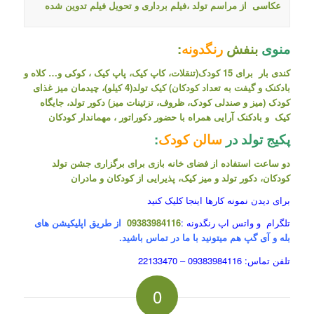
عکاسی
از مراسم تولد ،فیلم برداری و تحویل فیلم تدوین شده
منوی
بنفش
رنگدونه
:
کندی بار برای 15 کودک(تنقلات، کاپ کیک، پاپ کیک ، کوکی و… کلاه و
بادکنک و گیفت به تعداد کودکان) کیک تولد(4 کیلو)، چیدمان میز غذای
کودک (میز و صندلی کودک، ظروف، تزئینات میز) دکور تولد، جایگاه
کیک و بادکنک آرایی همراه با حضور دکوراتور ، مهماندار کودکان
پکیج تولد در
سالن کودک
:
دو ساعت استفاده از فضای خانه بازی برای برگزاری جشن تولد
کودکان، دکور تولد و میز کیک، پذیرایی از کودکان و مادران
برای دیدن نمونه کارها
اینجا
کلیک کنید
تلگرام و واتس اپ رنگدونه :
09383984116
از طریق اپلیکیشن های
بله و آی گپ هم میتونید با ما در تماس باشید.
تلفن تماس: 09383984116 – 22133470
0