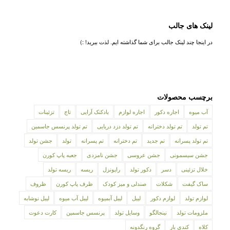
لینک های جالب
در اینجا چند لینک جالب برای شما گذاشته ایم. لذت ببرید! :)
برچسب محصولات
آب میوه
اجاره دکور
اجاره لوازم
بادکنک آرایی
تاج
تزئینات
تم تولد
تم تولد دخترانه
تم تولد دزد دریایی
تم تولد پرنسس جاسمین
تم تولد پسرانه
تم جدید
تم دخترانه
تم پسرانه
تولد
جشن تولد
جشن سیسمونی
جشن عروسی
جشن نامزدی
جعبه پاپ کورن
خلال تزئینی
دسر
دکور تولد
راپونزل
ریسه
ریسه تولد
ساک گیفت
شکلات
صندلی و میز کودک
ظرف پاپ کورن
ظروف
لوازم تولد
لوازم دکور
لیبل
لیبل آبمیوه
لیبل آب میوه
لیبل نوشابه
ملزومات تولد
نینجالگو
وسایل تولد
پرنسس جاسمین
کارت دعوت
کلاه
کندی بار
گروه رنگدونه