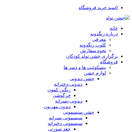
0
سبد خرید فروشگاه
خانه
درباره رنگدونه
معرفی
کلوپ رنگدونه
نحوه سفارش
برگزاری جشن تولد کودکان
فروشگاه
بیسکوئیت ها و دسر ها
لوازم جشن
جشن دندونی
دندونی-دخترانه
رنگین کمون
خرگوشی
دندونی-پسرانه
دندون مهربون
جشن سیسمونی
سیسمونی پسرانه
سیسمونی دخترانه
جغد صورتی