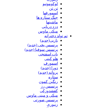
لوکوموتیو
تن تن
اسمورفها
جنگ ستاره ها
ماشینها
دزد دریایی
میکی ماوس
تم تولد دخترانه
باربی(جدید)
پرنسس یخی (جدید)
پرنسس سوفیا (جدید)
باب اسفنجی
هلو کیتی
اسمورف
دورا (جدید)
پروانه (جدید)
ستاره
رنگین کمون
پرنسس رز
کفشدوزکی
میکی و مینی ماوس
پرنسس صورتی
زنبوری