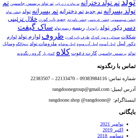
تولد
تم تولد دخترانه
تم
تم تولد پرنسس جاسمین
تم تولد دزد دریایی
تولد پسرانه
تم پسرانه
تم دخترانه
تم جدید
تولد
جشن تولد
خلال تزئینی
جعبه پاپ کورن
جشن سیسمونی
جشن عروسی
جشن نامزدی
ساک گیفت
دسر
دکور تولد
ریسه
راپونزل
ریسه تولد
ظروف
لوازم تولد
شکلات
لوازم
صندلی و میز کودک
ظرف پاپ کورن
لیبل
ملزومات تولد
دکور
وسایل
لیبل آب میوه
نینجالگو
لیبل آبمیوه
لیبل نوشابه
کلاه
کارت دعوت
تولد
پرنسس جاسمین
گروه رنگدونه
کندی بار
تماس با رنگدونه
شماره تماس: 09383984116 – 22133470 – 22383507
آدرس ایمیل: rangdoonegroup@gmail.com
اینستاگرام: @rangdoone.shop @rangdoone
بایگانی
نوامبر 2021
اکتبر 2019
دسامبر 2018