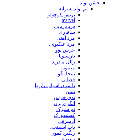
جشن تولد
تم تولد پسرانه
پرنس کوچولو
marvel
دزد دریایی
سافاری
مرد آهنی
مرد عنکبوتی
خرس پوو
بارسلونا
رئال مادرید
مینیون
نینجا لگو
فضایی
داستان اسباب بازیها
بتمن
تدی خرس
انگری بردز
تم سیرک
کفشدوزک
آدمبرفی
باب اسفنجی
رنگین کمون
زنبوری