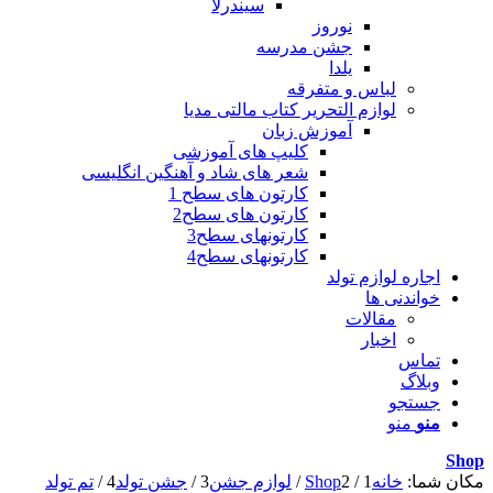
سیندرلا
نوروز
جشن مدرسه
یلدا
لباس و متفرقه
لوازم التحریر کتاب مالتی مدیا
آموزش زبان
کلیپ های آموزشی
شعر های شاد و آهنگین انگلیسی
کارتون های سطح 1
کارتون های سطح2
کارتونهای سطح3
کارتونهای سطح4
اجاره لوازم تولد
خواندنی ها
مقالات
اخبار
تماس
وبلاگ
جستجو
منو
منو
Shop
مکان شما:
خانه
1
/
2
Shop
/
لوازم جشن
3
/
جشن تولد
4
/
تم تولد