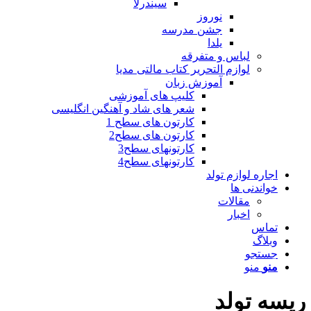
سیندرلا
نوروز
جشن مدرسه
یلدا
لباس و متفرقه
لوازم التحریر کتاب مالتی مدیا
آموزش زبان
کلیپ های آموزشی
شعر های شاد و آهنگین انگلیسی
کارتون های سطح 1
کارتون های سطح2
کارتونهای سطح3
کارتونهای سطح4
اجاره لوازم تولد
خواندنی ها
مقالات
اخبار
تماس
وبلاگ
جستجو
منو
منو
ریسه تولد