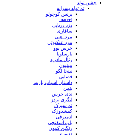
جشن تولد
تم تولد پسرانه
پرنس کوچولو
marvel
دزد دریایی
سافاری
مرد آهنی
مرد عنکبوتی
خرس پوو
بارسلونا
رئال مادرید
مینیون
نینجا لگو
فضایی
داستان اسباب بازیها
بتمن
تدی خرس
انگری بردز
تم سیرک
کفشدوزک
آدمبرفی
باب اسفنجی
رنگین کمون
زنبوری