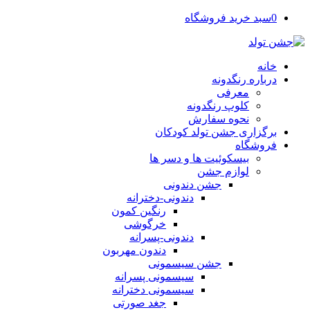
0
سبد خرید فروشگاه
خانه
درباره رنگدونه
معرفی
کلوپ رنگدونه
نحوه سفارش
برگزاری جشن تولد کودکان
فروشگاه
بیسکوئیت ها و دسر ها
لوازم جشن
جشن دندونی
دندونی-دخترانه
رنگین کمون
خرگوشی
دندونی-پسرانه
دندون مهربون
جشن سیسمونی
سیسمونی پسرانه
سیسمونی دخترانه
جغد صورتی