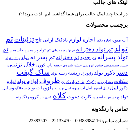
لینک های جالب
در اینجا چند لینک جالب برای شما گذاشته ایم. لذت ببرید! :)
برچسب محصولات
تم
تزئینات
اجاره لوازم
تاج
بادکنک آرایی
آب میوه
اجاره دکور
تولد
تم تولد دخترانه
تم
تم تولد پرنسس جاسمین
تم تولد دزد دریایی
تولد پسرانه
تم پسرانه
تم دخترانه
تم جدید
تولد
جشن تولد
خلال تزئینی
جعبه پاپ کورن
جشن سیسمونی
جشن عروسی
جشن نامزدی
ساک گیفت
دسر
دکور تولد
ریسه
راپونزل
ریسه تولد
ظروف
لوازم تولد
شکلات
لوازم
صندلی و میز کودک
ظرف پاپ کورن
لیبل
ملزومات تولد
دکور
وسایل
لیبل آب میوه
نینجالگو
لیبل آبمیوه
لیبل نوشابه
کلاه
کارت دعوت
تولد
پرنسس جاسمین
گروه رنگدونه
کندی بار
تماس با رنگدونه
شماره تماس: 09383984116 – 22133470 – 22383507