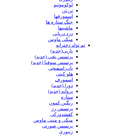
لوکوموتیو
تن تن
اسمورفها
جنگ ستاره ها
ماشینها
دزد دریایی
میکی ماوس
تم تولد دخترانه
باربی(جدید)
پرنسس یخی (جدید)
پرنسس سوفیا (جدید)
باب اسفنجی
هلو کیتی
اسمورف
دورا (جدید)
پروانه (جدید)
ستاره
رنگین کمون
پرنسس رز
کفشدوزکی
میکی و مینی ماوس
پرنسس صورتی
زنبوری