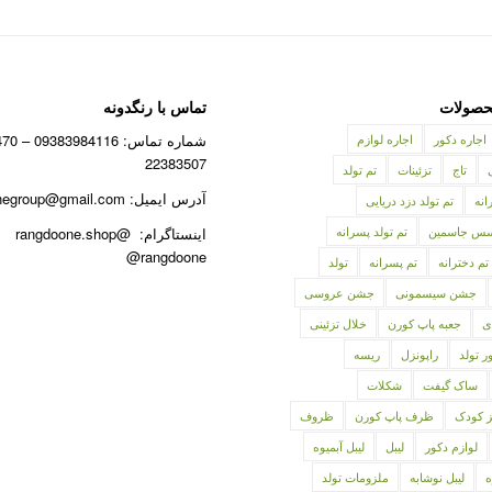
صولات
تماس با رنگدونه
اجاره دکور
اجاره لوازم
22383507
تاج
تزئینات
تم تولد
آدرس ایمیل: rangdoonegroup@gmail.com
انه
تم تولد دزد دریایی
نسس جاسمین
تم تولد پسرانه
اینستاگرام: @rangdoone.shop
@rangdoone
تم دخترانه
تم پسرانه
تولد
جشن سیسمونی
جشن عروسی
ی
جعبه پاپ کورن
خلال تزئینی
ر تولد
راپونزل
ریسه
ساک گیفت
شکلات
ز کودک
ظرف پاپ کورن
ظروف
لوازم دکور
لیبل
لیبل آبمیوه
ه
لیبل نوشابه
ملزومات تولد