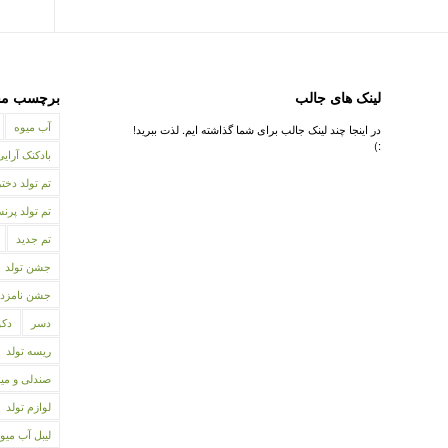
لینک های جالب
برچسب مح
آب میوه
در اینجا چند لینک جالب برای شما گذاشته ایم. لذت ببرید!
:)
بادکنک آرایی
تم تولد دختر
تم تولد پر
تم جدید
جشن تولد
جشن نامزد
دسر
دکو
ریسه تولد
صندلی و می
لوازم تولد
لیبل آب میو