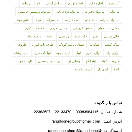
آب میوه
اجاره دکور
اجاره لوازم
بادکنک آرایی
تاج
تزئینات
تم تولد
تم تولد دخترانه
تم تولد دزد دریایی
تم تولد پرنسس جاسمین
تم تولد پسرانه
تم جدید
تم دخترانه
تم پسرانه
تولد
جشن تولد
جشن سیسمونی
جشن عروسی
جشن نامزدی
جعبه پاپ کورن
خلال تزئینی
دسر
دکور تولد
راپونزل
ریسه
ریسه تولد
ساک گیفت
شکلات
صندلی و میز کودک
ظرف پاپ کورن
ظروف
لوازم تولد
لوازم دکور
لیبل
لیبل آبمیوه
لیبل آب میوه
لیبل نوشابه
ملزومات تولد
نینجالگو
وسایل تولد
پرنسس جاسمین
کارت دعوت
کلاه
کندی بار
گروه رنگدونه
تماس با رنگدونه
شماره تماس: 09383984116 – 22133470 – 22383507
آدرس ایمیل: rangdoonegroup@gmail.com
اینستاگرام: @rangdoone.shop @rangdoone