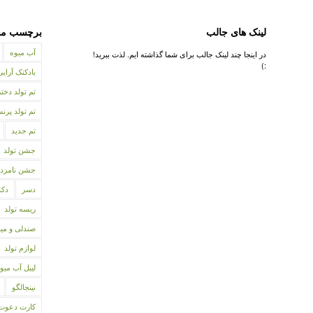
لینک های جالب
برچسب مح
آب میوه
در اینجا چند لینک جالب برای شما گذاشته ایم. لذت ببرید!
:)
بادکنک آرایی
تم تولد دختر
تم تولد پر
تم جدید
جشن تولد
جشن نامزد
دسر
دکو
ریسه تولد
صندلی و می
لوازم تولد
لیبل آب میو
نینجالگو
کارت دعوت