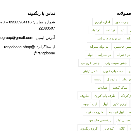
صولات
تماس با رنگدونه
اجاره دکور
اجاره لوازم
22383507
تاج
تزئینات
تم تولد
آدرس ایمیل: rangdoonegroup@gmail.com
انه
تم تولد دزد دریایی
نسس جاسمین
تم تولد پسرانه
اینستاگرام: @rangdoone.shop
@rangdoone
تم دخترانه
تم پسرانه
تولد
جشن سیسمونی
جشن عروسی
ی
جعبه پاپ کورن
خلال تزئینی
ر تولد
راپونزل
ریسه
ساک گیفت
شکلات
ز کودک
ظرف پاپ کورن
ظروف
لوازم دکور
لیبل
لیبل آبمیوه
ه
لیبل نوشابه
ملزومات تولد
وسایل تولد
پرنسس جاسمین
کلاه
کندی بار
گروه رنگدونه