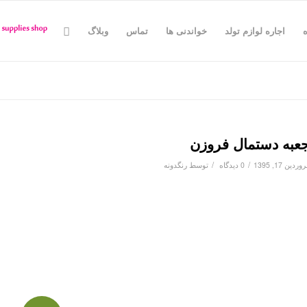
اجاره لوازم تولد
خواندنی ها
تماس
وبلاگ
عبه دستمال فروزن
/
/
وردین 17, 1395
0 دیدگاه
توسط
رنگدونه