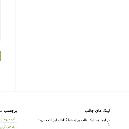
ت
لینک های جالب
برچسب مح
آب میوه
در اینجا چند لینک جالب برای شما گذاشته ایم. لذت ببرید!
:)
بادکنک آرایی