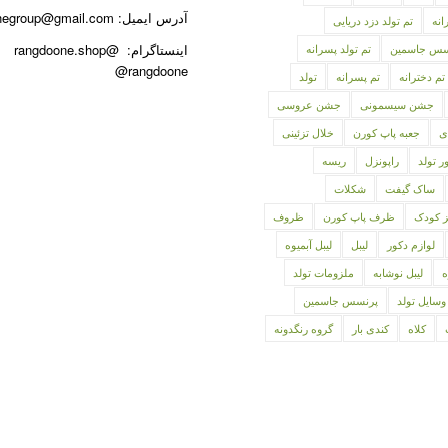
آدرس ایمیل: rangdoonegroup@gmail.com
انه
تم تولد دزد دریایی
نسس جاسمین
تم تولد پسرانه
اینستاگرام: @rangdoone.shop
@rangdoone
تم دخترانه
تم پسرانه
تولد
جشن سیسمونی
جشن عروسی
ی
جعبه پاپ کورن
خلال تزئینی
ر تولد
راپونزل
ریسه
ساک گیفت
شکلات
ز کودک
ظرف پاپ کورن
ظروف
لوازم دکور
لیبل
لیبل آبمیوه
ه
لیبل نوشابه
ملزومات تولد
وسایل تولد
پرنسس جاسمین
کلاه
کندی بار
گروه رنگدونه