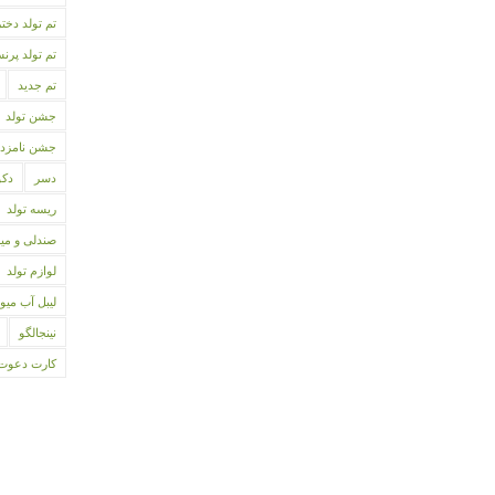
تم تولد دختر
تم تولد پر
تم جدید
جشن تولد
جشن نامزد
دسر
دکو
ریسه تولد
صندلی و می
لوازم تولد
لیبل آب میو
نینجالگو
کارت دعوت