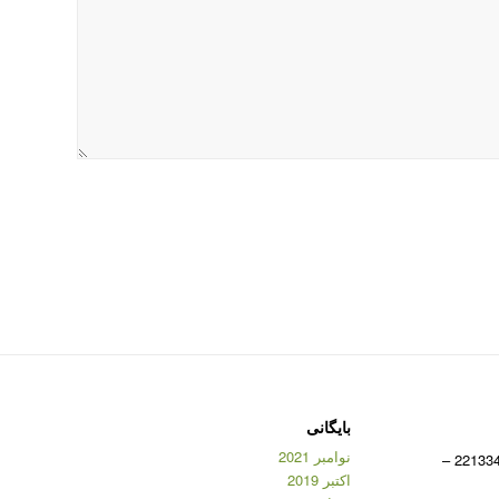
بایگانی
نوامبر 2021
شماره تماس: 09383984116 – 22133470 –
اکتبر 2019