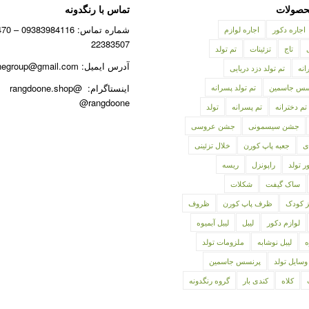
صولات
تماس با رنگدونه
اجاره دکور
اجاره لوازم
22383507
تاج
تزئینات
تم تولد
آدرس ایمیل: rangdoonegroup@gmail.com
انه
تم تولد دزد دریایی
نسس جاسمین
تم تولد پسرانه
اینستاگرام: @rangdoone.shop
@rangdoone
تم دخترانه
تم پسرانه
تولد
جشن سیسمونی
جشن عروسی
ی
جعبه پاپ کورن
خلال تزئینی
ر تولد
راپونزل
ریسه
ساک گیفت
شکلات
ز کودک
ظرف پاپ کورن
ظروف
لوازم دکور
لیبل
لیبل آبمیوه
ه
لیبل نوشابه
ملزومات تولد
وسایل تولد
پرنسس جاسمین
کلاه
کندی بار
گروه رنگدونه