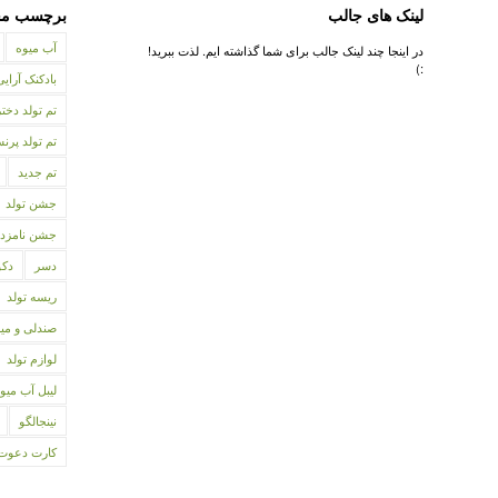
لینک های جالب
برچسب مح
آب میوه
در اینجا چند لینک جالب برای شما گذاشته ایم. لذت ببرید!
:)
بادکنک آرایی
تم تولد دختر
تم تولد پر
تم جدید
جشن تولد
جشن نامزد
دسر
دکو
ریسه تولد
صندلی و می
لوازم تولد
لیبل آب میو
نینجالگو
کارت دعوت