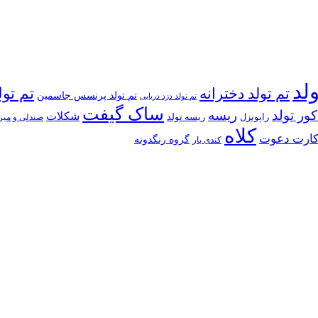
ولد
تم تولد دخترانه
تم تول
تم تولد پرنسس جاسمین
تم تولد دزد دریایی
ساک گیفت
کور تولد
ریسه
شکلات
راپونزل
ریسه تولد
صندلی و میز
کلاه
ارت دعوت
گروه رنگدونه
کندی بار