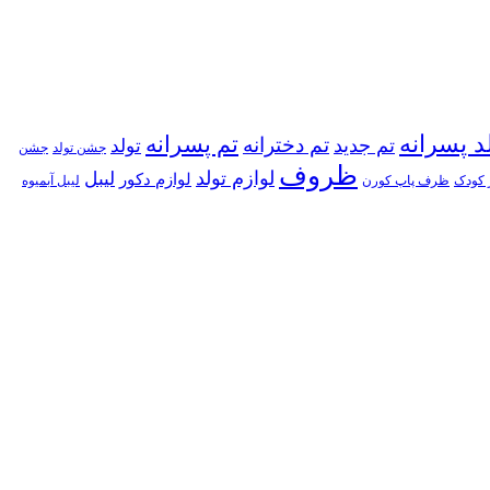
د پسرانه
تم پسرانه
تم دخترانه
تم جدید
تولد
جشن تولد
جشن
ظروف
لوازم تولد
لیبل
لوازم دکور
 کودک
ظرف پاپ کورن
لیبل آبمیوه