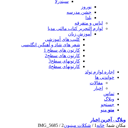
سیندرلا
نوروز
جشن مدرسه
یلدا
لباس و متفرقه
لوازم التحریر کتاب مالتی مدیا
آموزش زبان
کلیپ های آموزشی
شعر های شاد و آهنگین انگلیسی
کارتون های سطح 1
کارتون های سطح2
کارتونهای سطح3
کارتونهای سطح4
اجاره لوازم تولد
خواندنی ها
مقالات
اخبار
تماس
وبلاگ
جستجو
منو
منو
وبلاگ - آخرین اخبار
مکان شما:
خانه
1
/
شکلات مینیون
2
/
IMG_5685