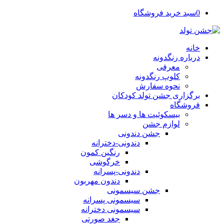
0
سبد خرید فروشگاه
خانه
درباره رنگدونه
معرفی
کلوپ رنگدونه
نحوه سفارش
برگزاری جشن تولد کودکان
فروشگاه
بیسکوئیت ها و دسر ها
لوازم جشن
جشن دندونی
دندونی-دخترانه
رنگین کمون
خرگوشی
دندونی-پسرانه
دندون مهربون
جشن سیسمونی
سیسمونی پسرانه
سیسمونی دخترانه
جغد صورتی