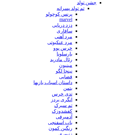
جشن تولد
تم تولد پسرانه
پرنس کوچولو
marvel
دزد دریایی
سافاری
مرد آهنی
مرد عنکبوتی
خرس پوو
بارسلونا
رئال مادرید
مینیون
نینجا لگو
فضایی
داستان اسباب بازیها
بتمن
تدی خرس
انگری بردز
تم سیرک
کفشدوزک
آدمبرفی
باب اسفنجی
رنگین کمون
زنبوری