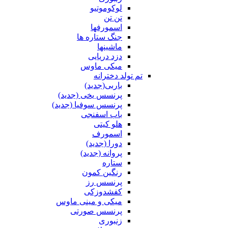
لوکوموتیو
تن تن
اسمورفها
جنگ ستاره ها
ماشینها
دزد دریایی
میکی ماوس
تم تولد دخترانه
باربی(جدید)
پرنسس یخی (جدید)
پرنسس سوفیا (جدید)
باب اسفنجی
هلو کیتی
اسمورف
دورا (جدید)
پروانه (جدید)
ستاره
رنگین کمون
پرنسس رز
کفشدوزکی
میکی و مینی ماوس
پرنسس صورتی
زنبوری