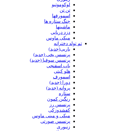
لوکوموتیو
تن تن
اسمورفها
جنگ ستاره ها
ماشینها
دزد دریایی
میکی ماوس
تم تولد دخترانه
باربی(جدید)
پرنسس یخی (جدید)
پرنسس سوفیا (جدید)
باب اسفنجی
هلو کیتی
اسمورف
دورا (جدید)
پروانه (جدید)
ستاره
رنگین کمون
پرنسس رز
کفشدوزکی
میکی و مینی ماوس
پرنسس صورتی
زنبوری