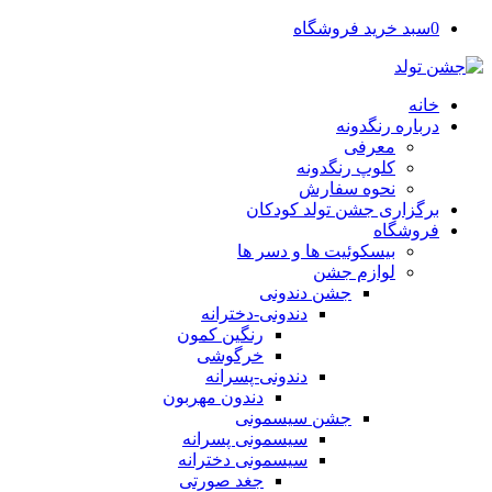
0
سبد خرید فروشگاه
خانه
درباره رنگدونه
معرفی
کلوپ رنگدونه
نحوه سفارش
برگزاری جشن تولد کودکان
فروشگاه
بیسکوئیت ها و دسر ها
لوازم جشن
جشن دندونی
دندونی-دخترانه
رنگین کمون
خرگوشی
دندونی-پسرانه
دندون مهربون
جشن سیسمونی
سیسمونی پسرانه
سیسمونی دخترانه
جغد صورتی