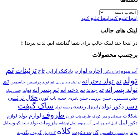
دسته‌ها
اینجا تبلیغ کنید
اینجا تبلیغ کنید
لینک های جالب
در اینجا چند لینک جالب برای شما گذاشته ایم. لذت ببرید! :)
برچسب محصولات
تم
تزئینات
اجاره لوازم
تاج
بادکنک آرایی
آب میوه
اجاره دکور
تولد
تم تولد دخترانه
تم
تم تولد پرنسس جاسمین
تم تولد دزد دریایی
تولد پسرانه
تم پسرانه
تم دخترانه
تم جدید
تولد
جشن تولد
خلال تزئینی
جعبه پاپ کورن
جشن سیسمونی
جشن عروسی
جشن نامزدی
ساک گیفت
دسر
دکور تولد
ریسه
راپونزل
ریسه تولد
ظروف
لوازم تولد
شکلات
لوازم
صندلی و میز کودک
ظرف پاپ کورن
لیبل
ملزومات تولد
دکور
وسایل
لیبل آب میوه
نینجالگو
لیبل آبمیوه
لیبل نوشابه
کلاه
کارت دعوت
تولد
پرنسس جاسمین
گروه رنگدونه
کندی بار