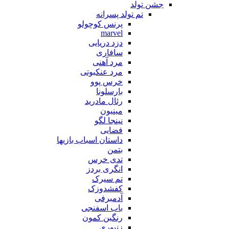
جشن تولد
تم تولد پسرانه
پرنس کوچولو
marvel
دزد دریایی
سافاری
مرد آهنی
مرد عنکبوتی
خرس پوو
بارسلونا
رئال مادرید
مینیون
نینجا لگو
فضایی
داستان اسباب بازیها
بتمن
تدی خرس
انگری بردز
تم سیرک
کفشدوزک
آدمبرفی
باب اسفنجی
رنگین کمون
زنبوری