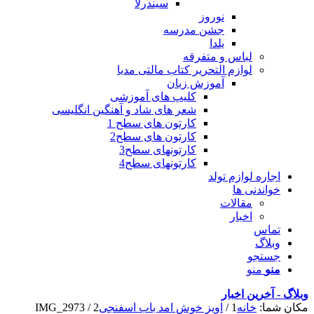
سیندرلا
نوروز
جشن مدرسه
یلدا
لباس و متفرقه
لوازم التحریر کتاب مالتی مدیا
آموزش زبان
کلیپ های آموزشی
شعر های شاد و آهنگین انگلیسی
کارتون های سطح 1
کارتون های سطح2
کارتونهای سطح3
کارتونهای سطح4
اجاره لوازم تولد
خواندنی ها
مقالات
اخبار
تماس
وبلاگ
جستجو
منو
منو
وبلاگ - آخرین اخبار
مکان شما:
خانه
1
/
اویز خوش امد باب اسفنجی
2
/
IMG_2973