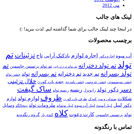
می 2012
لینک های جالب
در اینجا چند لینک جالب برای شما گذاشته ایم. لذت ببرید! :)
برچسب محصولات
تم
تزئینات
اجاره لوازم
تاج
بادکنک آرایی
آب میوه
اجاره دکور
تولد
تم تولد دخترانه
تم
تم تولد پرنسس جاسمین
تم تولد دزد دریایی
تولد پسرانه
تم پسرانه
تم دخترانه
تم جدید
تولد
جشن تولد
خلال تزئینی
جعبه پاپ کورن
جشن سیسمونی
جشن عروسی
جشن نامزدی
ساک گیفت
دسر
دکور تولد
ریسه
راپونزل
ریسه تولد
ظروف
لوازم تولد
شکلات
لوازم
صندلی و میز کودک
ظرف پاپ کورن
لیبل
ملزومات تولد
دکور
وسایل
لیبل آب میوه
نینجالگو
لیبل آبمیوه
لیبل نوشابه
کلاه
کارت دعوت
تولد
پرنسس جاسمین
گروه رنگدونه
کندی بار
تماس با رنگدونه