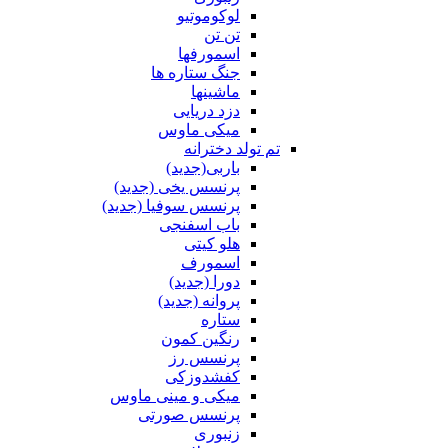
لوکوموتیو
تن تن
اسمورفها
جنگ ستاره ها
ماشینها
دزد دریایی
میکی ماوس
تم تولد دخترانه
باربی(جدید)
پرنسس یخی (جدید)
پرنسس سوفیا (جدید)
باب اسفنجی
هلو کیتی
اسمورف
دورا (جدید)
پروانه (جدید)
ستاره
رنگین کمون
پرنسس رز
کفشدوزکی
میکی و مینی ماوس
پرنسس صورتی
زنبوری