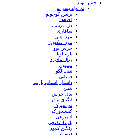
جشن تولد
تم تولد پسرانه
پرنس کوچولو
marvel
دزد دریایی
سافاری
مرد آهنی
مرد عنکبوتی
خرس پوو
بارسلونا
رئال مادرید
مینیون
نینجا لگو
فضایی
داستان اسباب بازیها
بتمن
تدی خرس
انگری بردز
تم سیرک
کفشدوزک
آدمبرفی
باب اسفنجی
رنگین کمون
زنبوری