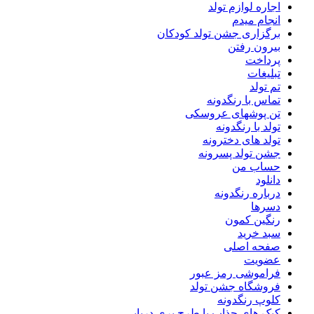
اجاره لوازم تولد
انجام میدم
برگزاری جشن تولد کودکان
بیرون رفتن
پرداخت
تبلیغات
تم تولد
تماس با رنگدونه
تن پوشهای عروسکی
تولد با رنگدونه
تولد های دخترونه
جشن تولد پسرونه
حساب من
دانلود
درباره رنگدونه
دسرها
رنگین کمون
سبد خرید
صفحه اصلی
عضویت
فراموشی رمز عبور
فروشگاه جشن تولد
کلوپ رنگدونه
کیک های جذاب با طرح پری دریایی