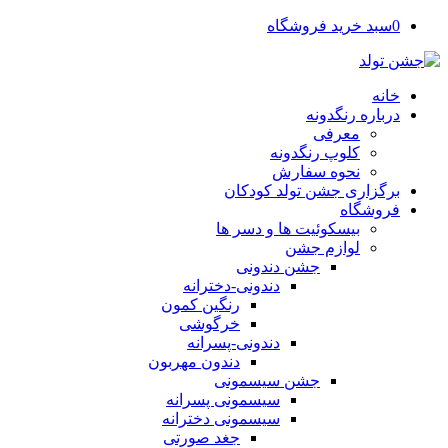
0
سبد خرید فروشگاه
خانه
درباره رنگدونه
معرفی
کلوپ رنگدونه
نحوه سفارش
برگزاری جشن تولد کودکان
فروشگاه
بیسکوئیت ها و دسر ها
لوازم جشن
جشن دندونی
دندونی-دخترانه
رنگین کمون
خرگوشی
دندونی-پسرانه
دندون مهربون
جشن سیسمونی
سیسمونی پسرانه
سیسمونی دخترانه
جغد صورتی