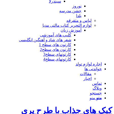
سیندرلا
نوروز
جشن مدرسه
یلدا
لباس و متفرقه
لوازم التحریر کتاب مالتی مدیا
آموزش زبان
کلیپ های آموزشی
شعر های شاد و آهنگین انگلیسی
کارتون های سطح 1
کارتون های سطح2
کارتونهای سطح3
کارتونهای سطح4
اجاره لوازم تولد
خواندنی ها
مقالات
اخبار
تماس
وبلاگ
جستجو
منو
منو
کیک های جذاب با طرح پری