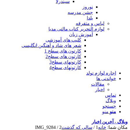
سیندرلا
نوروز
جشن مدرسه
یلدا
لباس و متفرقه
لوازم التحریر کتاب مالتی مدیا
آموزش زبان
کلیپ های آموزشی
شعر های شاد و آهنگین انگلیسی
کارتون های سطح 1
کارتون های سطح2
کارتونهای سطح3
کارتونهای سطح4
اجاره لوازم تولد
خواندنی ها
مقالات
اخبار
تماس
وبلاگ
جستجو
منو
منو
وبلاگ - آخرین اخبار
مکان شما:
خانه
1
/
سالی که گذشت
2
/
IMG_9284