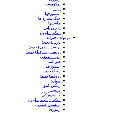
لوکوموتیو
تن تن
اسمورفها
جنگ ستاره ها
ماشینها
دزد دریایی
میکی ماوس
تم تولد دخترانه
باربی(جدید)
پرنسس یخی (جدید)
پرنسس سوفیا (جدید)
باب اسفنجی
هلو کیتی
اسمورف
دورا (جدید)
پروانه (جدید)
ستاره
رنگین کمون
پرنسس رز
کفشدوزکی
میکی و مینی ماوس
پرنسس صورتی
زنبوری