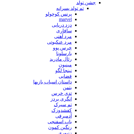
جشن تولد
تم تولد پسرانه
پرنس کوچولو
marvel
دزد دریایی
سافاری
مرد آهنی
مرد عنکبوتی
خرس پوو
بارسلونا
رئال مادرید
مینیون
نینجا لگو
فضایی
داستان اسباب بازیها
بتمن
تدی خرس
انگری بردز
تم سیرک
کفشدوزک
آدمبرفی
باب اسفنجی
رنگین کمون
زنبوری