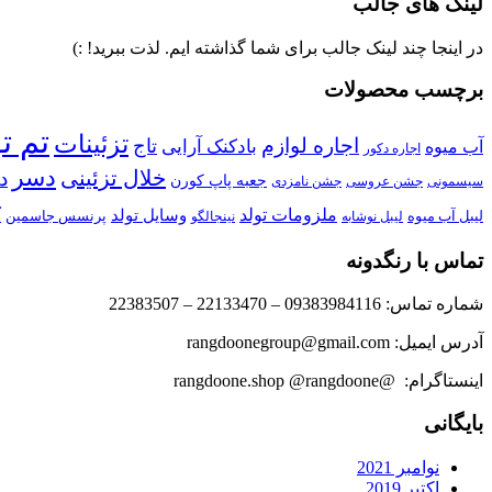
لینک های جالب
در اینجا چند لینک جالب برای شما گذاشته ایم. لذت ببرید! :)
برچسب محصولات
تم ت
تزئینات
اجاره لوازم
تاج
بادکنک آرایی
آب میوه
اجاره دکور
دسر
خلال تزئینی
د
جعبه پاپ کورن
سیسمونی
جشن عروسی
جشن نامزدی
ملزومات تولد
ک
وسایل تولد
لیبل آب میوه
پرنسس جاسمین
نینجالگو
لیبل نوشابه
تماس با رنگدونه
شماره تماس: 09383984116 – 22133470 – 22383507
آدرس ایمیل: rangdoonegroup@gmail.com
اینستاگرام: @rangdoone.shop @rangdoone
بایگانی
نوامبر 2021
اکتبر 2019