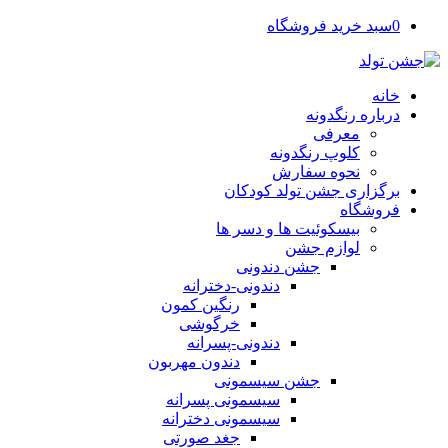
0
سبد خرید فروشگاه
خانه
درباره رنگدونه
معرفی
کلوپ رنگدونه
نحوه سفارش
برگزاری جشن تولد کودکان
فروشگاه
بیسکوئیت ها و دسر ها
لوازم جشن
جشن دندونی
دندونی-دخترانه
رنگین کمون
خرگوشی
دندونی-پسرانه
دندون مهربون
جشن سیسمونی
سیسمونی پسرانه
سیسمونی دخترانه
جغد صورتی