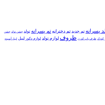
د پسرانه
تم پسرانه
تم دخترانه
تم جدید
تولد
جشن تولد
جشن
ظروف
لوازم تولد
لیبل
لوازم دکور
 کودک
ظرف پاپ کورن
لیبل آبمیوه