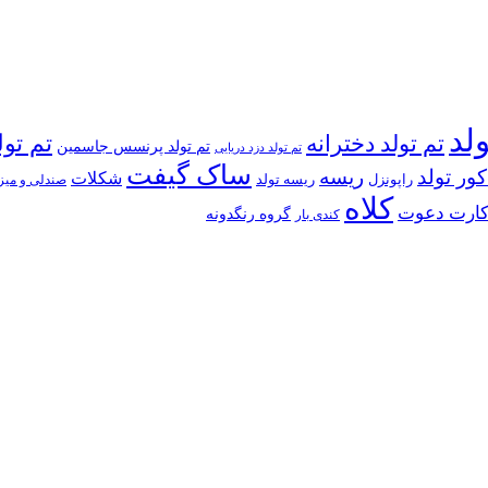
ولد
تم تولد دخترانه
تم تول
تم تولد پرنسس جاسمین
تم تولد دزد دریایی
ساک گیفت
کور تولد
ریسه
شکلات
راپونزل
ریسه تولد
صندلی و میز
کلاه
ارت دعوت
گروه رنگدونه
کندی بار